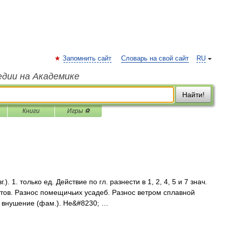
Запомнить сайт
Словарь на свой сайт
RU
едии на Академике
Найти!
Книги
Игры ⚽
. 1. только ед. Действие по гл. разнести в 1, 2, 4, 5 и 7 знач.
етов. Разнос помещичьих усадеб. Разнос ветром сплавной
, внушение (фам.). Не&#8230; …