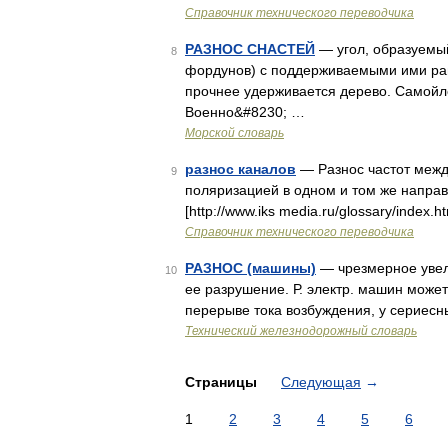
Справочник технического переводчика
РАЗНОС СНАСТЕЙ
— угол, образуемый
8
фордунов) с поддерживаемыми ими ран
прочнее удерживается дерево. Самойло
Военно&#8230; …
Морской словарь
разнос каналов
— Разнос частот межд
9
поляризацией в одном и том же направ
[http://www.iks media.ru/glossary/index
Справочник технического переводчика
РАЗНОС (машины)
— чрезмерное увел
10
ее разрушение. Р. электр. машин може
перерыве тока возбуждения, у сериесны
Технический железнодорожный словарь
Страницы
Следующая
→
1
2
3
4
5
6