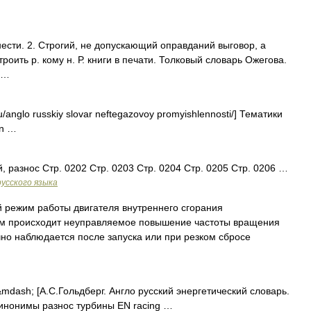
нести. 2. Строгий, не допускающий оправданий выговор, а
троить р. кому н. Р. книги в печати. Толковый словарь Ожегова.
 …
u/anglo russkiy slovar neftegazovoy promyishlennosti/] Тематики
an …
, разнос Стр. 0202 Стр. 0203 Стр. 0204 Стр. 0205 Стр. 0206 …
усского языка
режим работы двигателя внутреннего сгорания
ом происходит неуправляемое повышение частоты вращения
но наблюдается после запуска или при резком сбросе
mdash; [А.С.Гольдберг. Англо русский энергетический словарь.
 Синонимы разнос турбины EN racing …