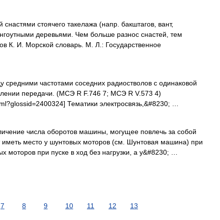
 снастями стоячего такелажа (напр. бакштагов, вант,
гоутными деревьями. Чем больше разнос снастей, тем
в К. И. Морской словарь. М. Л.: Государственное
у средними частотами соседних радиостволов с одинаковой
лении передачи. (МСЭ R F.746 7; МСЭ R V.573 4)
.html?glossid=2400324] Тематики электросвязь,&#8230; …
ичение числа оборотов машины, могущее повлечь за собой
т иметь место у шунтовых моторов (см. Шунтовая машина) при
х моторов при пуске в ход без нагрузки, а у&#8230; …
7
8
9
10
11
12
13