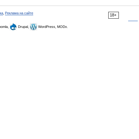
ка
,
Реклама на сайте
18+
omla,
Drupal,
WordPress, MODx.