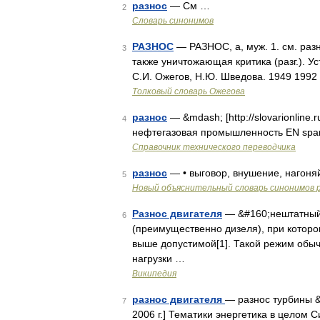
разнос
— См …
2
Словарь синонимов
РАЗНОС
— РАЗНОС, а, муж. 1. см. раз
3
также уничтожающая критика (разг.). Ус
С.И. Ожегов, Н.Ю. Шведова. 1949 1992
Толковый словарь Ожегова
разнос
— &mdash; [http://slovarionline.r
4
нефтегазовая промышленность EN sp
Справочник технического переводчика
разнос
— • выговор, внушение, нагоняй
5
Новый объяснительный словарь синонимов р
Разнос двигателя
— &#160;нештатный 
6
(преимущественно дизеля), при котор
выше допустимой[1]. Такой режим обыч
нагрузки …
Википедия
разнос двигателя
— разнос турбины &
7
2006 г.] Тематики энергетика в целом